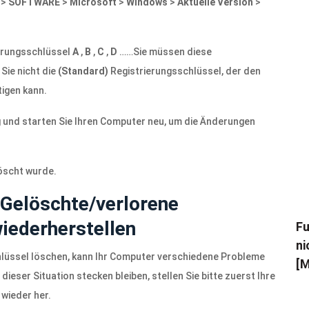
>
SOFTWARE
>
Microsoft
>
Windows
>
Aktuelle Version
>
ierungsschlüssel
A
,
B
,
C
,
D
……Sie müssen diese
Sie nicht die
(Standard)
Registrierungsschlüssel, der den
igen kann.
g und starten Sie Ihren Computer neu, um die Änderungen
löscht wurde.
 Gelöschte/verlorene
iederherstellen
Fu
ni
hlüssel löschen, kann Ihr Computer verschiedene Probleme
[M
dieser Situation stecken bleiben, stellen Sie bitte zuerst Ihre
wieder her.