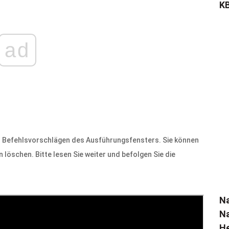
KB
ad
n Befehlsvorschlägen des Ausführungsfensters. Sie können
 löschen. Bitte lesen Sie weiter und befolgen Sie die
N
Na
He