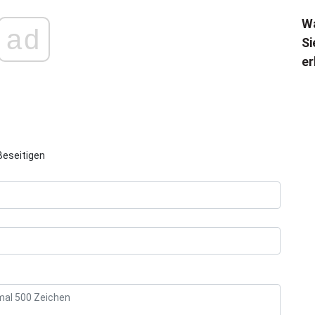
Wa
ad
Si
er
Beseitigen