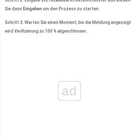
Schritt 2: Eingabe
sfc /scannow
im Befehlsfenster und klicken
Sie dann
Eingeben
um den Prozess zu starten.
Schritt 3: Warten Sie einen Moment, bis die Meldung angezeigt
wird
Verifizierung zu 100 % abgeschlossen
.
ad