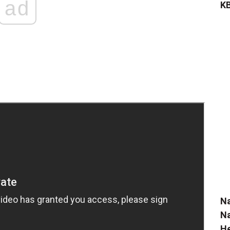
ad
KB
N
Na
He