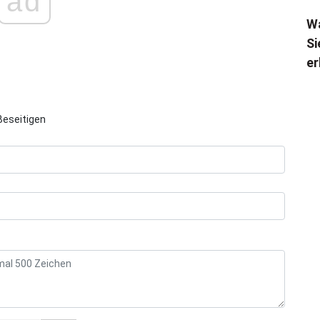
ad
Wa
Si
er
Beseitigen