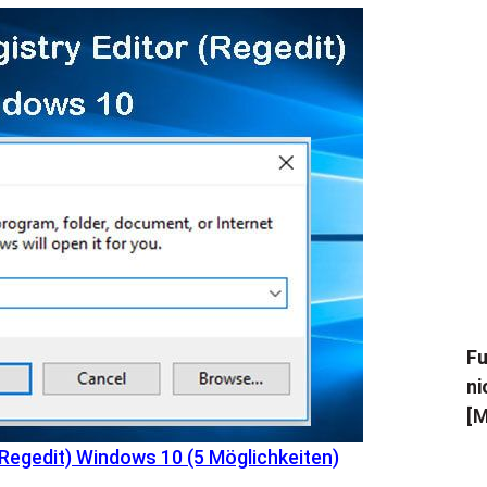
Fu
ni
[M
(Regedit) Windows 10 (5 Möglichkeiten)