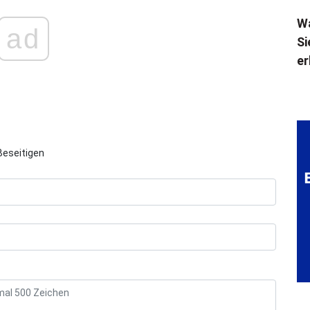
Wa
ad
Si
er
Beseitigen