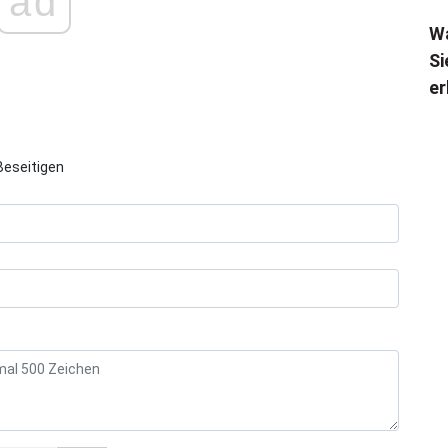
ad
Wa
Si
er
Beseitigen