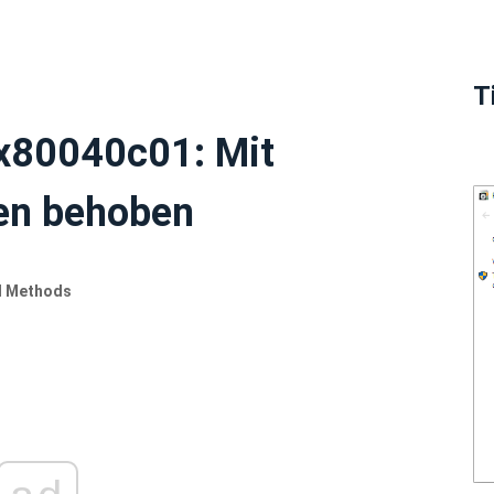
T
 0x80040c01: Mit
en behoben
al Methods