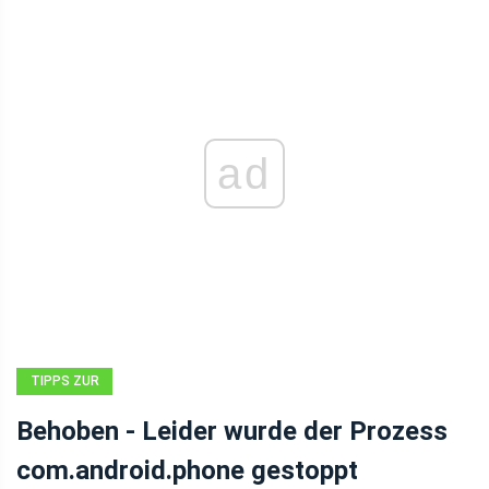
ad
TIPPS ZUR
WIEDERHERSTELLUNG
Behoben - Leider wurde der Prozess
VON ANDROID-
com.android.phone gestoppt
DATEIEN