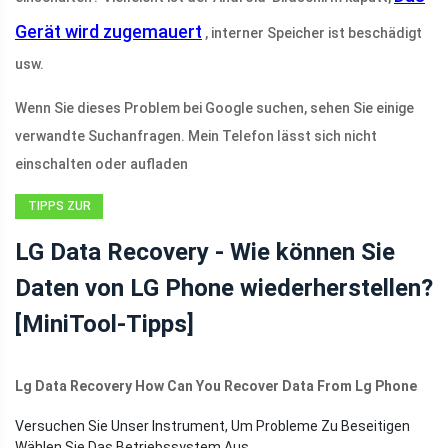
Gerät wird zugemauert
, interner Speicher ist beschädigt
usw.
Wenn Sie dieses Problem bei Google suchen, sehen Sie einige
verwandte Suchanfragen. Mein Telefon lässt sich nicht
einschalten oder aufladen
TIPPS ZUR
WIEDERHERSTELLUNG
LG Data Recovery - Wie können Sie
VON ANDROID-
Daten von LG Phone wiederherstellen?
DATEIEN
[MiniTool-Tipps]
Lg Data Recovery How Can You Recover Data From Lg Phone
Versuchen Sie Unser Instrument, Um Probleme Zu Beseitigen
Wählen Sie Das Betriebssystem Aus